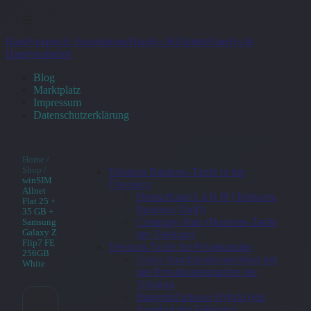
☰
Handymaeusle Smartphone/Handys &Tabletts
Handys &
Handyzubehör
Blog
Marktplatz
Impressum
Datenschutzerklärung
Home
/
Shop
/
Telekom Business-Tarife in der
winSIM
Übersicht
Allnet
Deutschland LAN IP (Telekom-
Flat 25 +
Business-Tarif))
35 GB +
Company-Start (Business-Tarife
Samsung
Galaxy Z
der Telekom)
Flip7 FE
Telekom-Tarife für Privatkunden
256GB
Unser Anschlussberatershop mit
White
den Privatkundentarifen der
Telekom
MagentaZuhause Hybrid (ein
Angebot der Telekom)