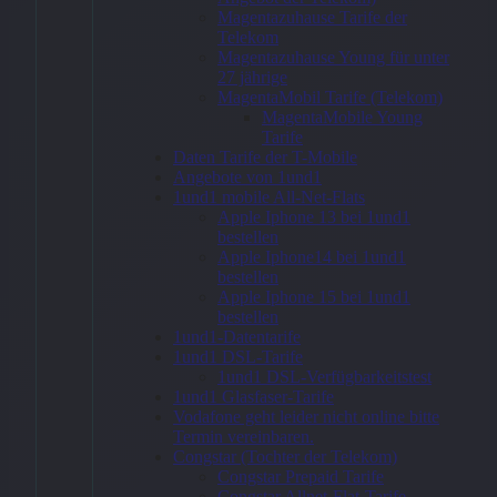
winSIM
Magentazuhause Tarife der
Telekom
Allnet Flat
Magentazuhause Young für unter
27 jährige
25 + 35 GB
MagentaMobil Tarife (Telekom)
MagentaMobile Young
+ Samsung
Tarife
Galaxy Z
Daten Tarife der T-Mobile
Angebote von 1und1
Flip7 FE
1und1 mobile All-Net-Flats
Apple Iphone 13 bei 1und1
256GB
bestellen
Apple Iphone14 bei 1und1
White
bestellen
Apple Iphone 15 bei 1und1
bestellen
51,99
€
1und1-Datentarife
1und1 DSL-Tarife
1und1 DSL-Verfügbarkeitstest
1und1 Glasfaser-Tarife
Vodafone geht leider nicht online bitte
Zum
Termin vereinbaren.
Angebot
Congstar (Tochter der Telekom)
Congstar Prepaid Tarife
→
Congstar Allnet-Flat-Tarife