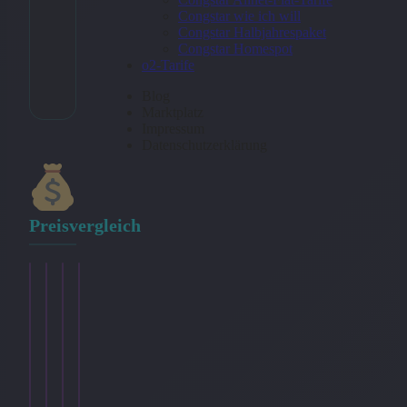
Congstar wie ich will
Congstar Halbjahrespaket
Congstar Homespot
* Affiliate-Link
o2-Tarife
Kategorie:
Bundle
Blog
Marktplatz
Impressum
Datenschutzerklärung
Preisvergleich
smartmobil.de
smartmobil.de
smartmobil.de
smartmobil.de