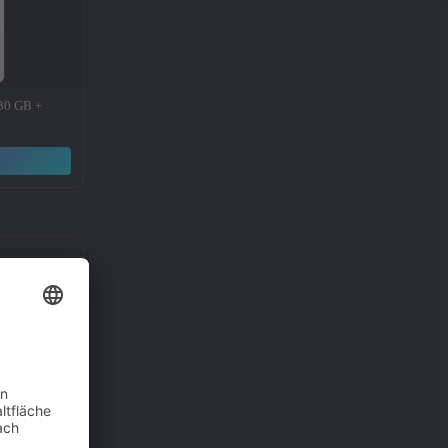
 30 GB +
→