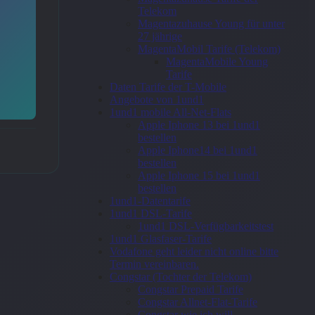
Telekom
Magentazuhause Young für unter
27 jährige
MagentaMobil Tarife (Telekom)
MagentaMobile Young
Tarife
Daten Tarife der T-Mobile
Angebote von 1und1
1und1 mobile All-Net-Flats
Apple Iphone 13 bei 1und1
bestellen
Apple Iphone14 bei 1und1
bestellen
Apple Iphone 15 bei 1und1
bestellen
1und1-Datentarife
1und1 DSL-Tarife
1und1 DSL-Verfügbarkeitstest
1und1 Glasfaser-Tarife
Vodafone geht leider nicht online bitte
Termin vereinbaren.
Congstar (Tochter der Telekom)
Congstar Prepaid Tarife
Congstar Allnet-Flat-Tarife
Congstar wie ich will