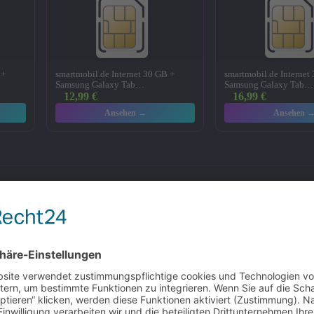
 +
smartmobil.de Internet 30 GB +
smartmobil.de Internet
Samsung Galaxy Tab…
Samsung Galaxy Tab…
12,99
€
16,99
€
Ansehen →
Ansehen 