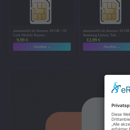
smartmobil.de Internet 30 GB + D-
smartmobil.de Internet 30 GB
Link Mobile Router…
Samsung Galaxy Tab…
9,99
€
12,99
€
Ansehen →
Ansehen →