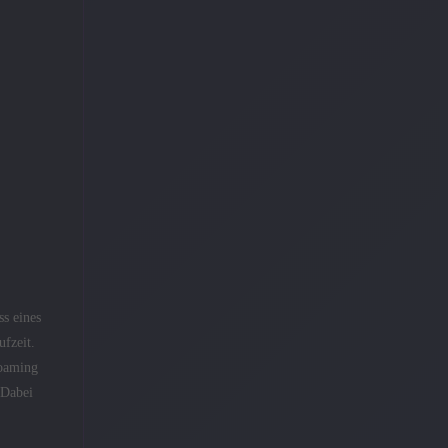
s eines
ufzeit.
Roaming
 Dabei