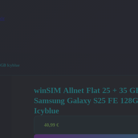
ör
8GB Icyblue
winSIM Allnet Flat 25 + 35 G
Samsung Galaxy S25 FE 128
Icyblue
40,99
€