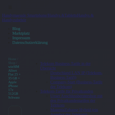
☰
Handymaeusle Smartphone/Handys &Tabletts
Handys &
Handyzubehör
Blog
Marktplatz
Impressum
Datenschutzerklärung
Home
/
Shop
/
Telekom Business-Tarife in der
winSIM
Übersicht
Allnet
Deutschland LAN IP (Telekom-
Flat 25 +
Business-Tarif))
35 GB +
Company-Start (Business-Tarife
Apple
iPhone
der Telekom)
17e
Telekom-Tarife für Privatkunden
512GB
Unser Anschlussberatershop mit
Schwarz
den Privatkundentarifen der
Telekom
MagentaZuhause Hybrid (ein
Angebot der Telekom)