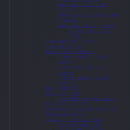
winSIM
Magentazuhause Tarife der
Telekom
Allnet Flat
Magentazuhause Young für unter
27 jährige
25 + 35 GB
MagentaMobil Tarife (Telekom)
MagentaMobile Young
+ Apple
Tarife
iPhone 17e
Daten Tarife der T-Mobile
Angebote von 1und1
512GB
1und1 mobile All-Net-Flats
Apple Iphone 13 bei 1und1
Schwarz
bestellen
Apple Iphone14 bei 1und1
bestellen
51,99
€
Apple Iphone 15 bei 1und1
bestellen
1und1-Datentarife
1und1 DSL-Tarife
1und1 DSL-Verfügbarkeitstest
Zum
1und1 Glasfaser-Tarife
Vodafone geht leider nicht online bitte
Angebot
Termin vereinbaren.
→
Congstar (Tochter der Telekom)
Congstar Prepaid Tarife
Congstar Allnet-Flat-Tarife