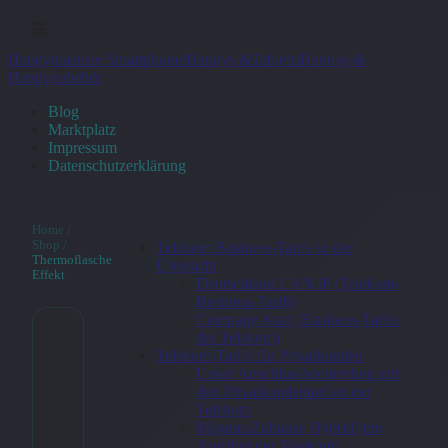
☰
Handymaeusle Smartphone/Handys &Tabletts
Handys &
Handyzubehör
Blog
Marktplatz
Impressum
Datenschutzerklärung
Home
/
Shop
/
Telekom Business-Tarife in der
Thermoflasche
Übersicht
Effekt
Deutschland LAN IP (Telekom-
Business-Tarif))
Company-Start (Business-Tarife
der Telekom)
Thermoflasche
Telekom-Tarife für Privatkunden
Unser Anschlussberatershop mit
Effekt
den Privatkundentarifen der
Telekom
MagentaZuhause Hybrid (ein
24,90
€
Angebot der Telekom)