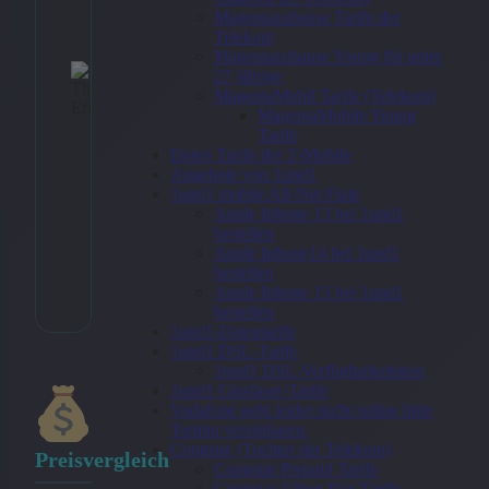
Magentazuhause Tarife der
Telekom
Magentazuhause Young für unter
27 jährige
Zum
MagentaMobil Tarife (Telekom)
MagentaMobile Young
Angebo
Tarife
→
Daten Tarife der T-Mobile
Angebote von 1und1
1und1 mobile All-Net-Flats
Apple Iphone 13 bei 1und1
* Affiliate-Link
bestellen
Apple Iphone14 bei 1und1
Kategorie:
Fotogeschenke >
bestellen
Geschenke Foto
Apple Iphone 15 bei 1und1
bestellen
1und1-Datentarife
1und1 DSL-Tarife
1und1 DSL-Verfügbarkeitstest
1und1 Glasfaser-Tarife
Vodafone geht leider nicht online bitte
Termin vereinbaren.
Congstar (Tochter der Telekom)
Preisvergleich
Congstar Prepaid Tarife
Congstar Allnet-Flat-Tarife