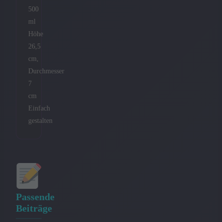
500
ml
Höhe
26,5
cm,
Durchmesser
7
cm
Einfach
gestalten
Passende
Beiträge