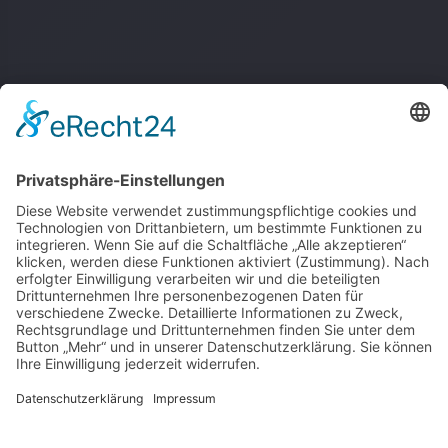
About
Handys & Handyzubehör
Quick Links
Shop
Blog
Created with