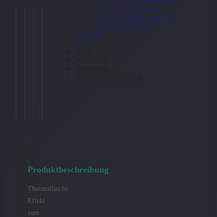
Congstar wie ich will
Congstar Halbjahrespaket
Congstar Homespot
o2-Tarife
Blog
Marktplatz
Impressum
Datenschutzerklärung
Fahrradsattelüberzug
Grillhandschuh
Schlafmaske
Handtuch
7,90
10,90
€
10,90
12,90
€
€
€
Ansehen
Ansehen
Ansehen
Ansehen
→
→
→
→
Produktbeschreibung
Thermoflasche
Effekt
zum