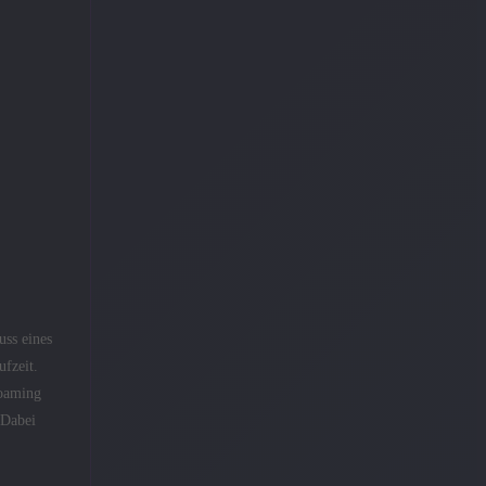
uss eines
ufzeit.
Roaming
 Dabei