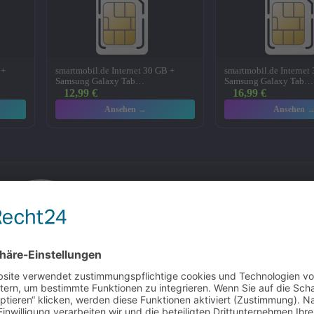
 +
smartmobil.de Internet 30 GB +
smartmobil.de Internet
Samsung Galaxy Tab…
Samsung Galaxy Tab…
12,99
€
16,99
€
Ansehen →
Ansehen 