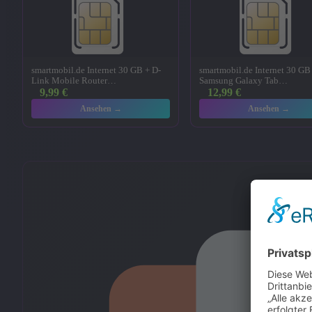
smartmobil.de Internet 30 GB + D-
smartmobil.de Internet 30 GB
Link Mobile Router…
Samsung Galaxy Tab…
9,99
€
12,99
€
Ansehen →
Ansehen →