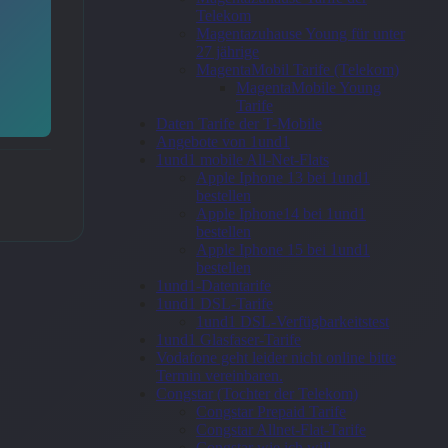
Telekom
Magentazuhause Young für unter
27 jährige
MagentaMobil Tarife (Telekom)
MagentaMobile Young
Tarife
Daten Tarife der T-Mobile
Angebote von 1und1
1und1 mobile All-Net-Flats
Apple Iphone 13 bei 1und1
bestellen
Apple Iphone14 bei 1und1
bestellen
Apple Iphone 15 bei 1und1
bestellen
1und1-Datentarife
1und1 DSL-Tarife
1und1 DSL-Verfügbarkeitstest
1und1 Glasfaser-Tarife
Vodafone geht leider nicht online bitte
Termin vereinbaren.
Congstar (Tochter der Telekom)
Congstar Prepaid Tarife
Congstar Allnet-Flat-Tarife
Congstar wie ich will