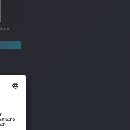
 30 GB +
→