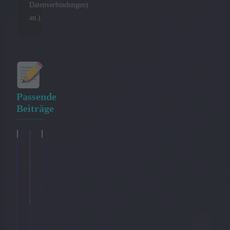
Datenverbindungen)
an.).
Passende
Beiträge
Der
Apple
Handymaeusle.de:
aktuelle
Iphone17
Warum