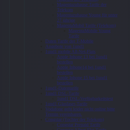
Magentazuhause Tarife der
Internet 60
Telekom
Magentazuhause Young für unter
GB + Apple
27 jährige
MagentaMobil Tarife (Telekom)
iPad (A16)
MagentaMobile Young
Tarife
128GB Gelb
Daten Tarife der T-Mobile
Angebote von 1und1
32,99
€
1und1 mobile All-Net-Flats
Apple Iphone 13 bei 1und1
bestellen
Apple Iphone14 bei 1und1
bestellen
Apple Iphone 15 bei 1und1
Zum
bestellen
Angebot
1und1-Datentarife
→
1und1 DSL-Tarife
1und1 DSL-Verfügbarkeitstest
1und1 Glasfaser-Tarife
Vodafone geht leider nicht online bitte
Termin vereinbaren.
* Affiliate-Link
Congstar (Tochter der Telekom)
Kategorie:
Bundle
Congstar Prepaid Tarife
Congstar Allnet-Flat-Tarife