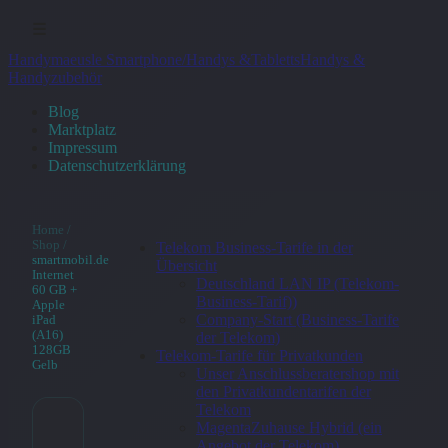
☰
Handymaeusle Smartphone/Handys &Tabletts
Handys &
Handyzubehör
Blog
Marktplatz
Impressum
Datenschutzerklärung
Home
/
Shop
/
Telekom Business-Tarife in der
smartmobil.de
Übersicht
Internet
Deutschland LAN IP (Telekom-
60 GB +
Business-Tarif))
Apple
Company-Start (Business-Tarife
iPad
(A16)
der Telekom)
128GB
Telekom-Tarife für Privatkunden
Gelb
Unser Anschlussberatershop mit
den Privatkundentarifen der
Telekom
MagentaZuhause Hybrid (ein
smartmobil.de
Angebot der Telekom)