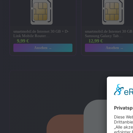
smartmobil.de Internet 30 GB + D-
smartmobil.de Internet 30 GB
Link Mobile Router…
Samsung Galaxy Tab…
9,99
€
12,99
€
Ansehen →
Ansehen →