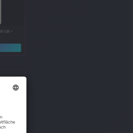
 30 GB +
→