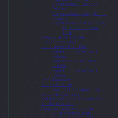
smartmobil.de
Magentazuhause Tarife der
Telekom
Internet 30
Magentazuhause Young für unter
27 jährige
GB + ASUS
MagentaMobil Tarife (Telekom)
MagentaMobile Young
TUF Gaming
Tarife
A18 1TB
Daten Tarife der T-Mobile
Angebote von 1und1
Jaeger Gray
1und1 mobile All-Net-Flats
Apple Iphone 13 bei 1und1
bestellen
61,99
€
Apple Iphone14 bei 1und1
bestellen
Apple Iphone 15 bei 1und1
bestellen
1und1-Datentarife
1und1 DSL-Tarife
Zum
1und1 DSL-Verfügbarkeitstest
Angebot
1und1 Glasfaser-Tarife
→
Vodafone geht leider nicht online bitte
Termin vereinbaren.
Congstar (Tochter der Telekom)
Congstar Prepaid Tarife
* Affiliate-Link
Congstar Allnet-Flat-Tarife