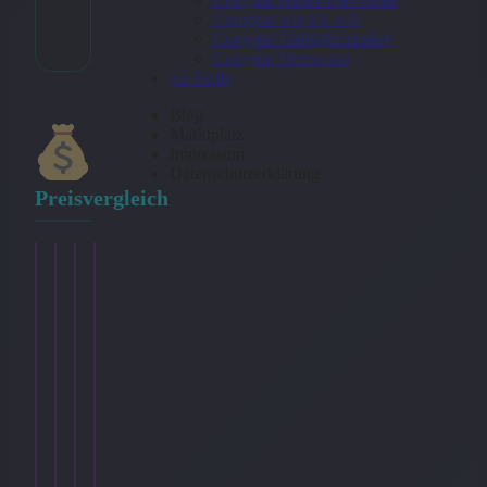
Congstar wie ich will
Kategorie:
Bundle
Congstar Halbjahrespaket
Congstar Homespot
o2-Tarife
Blog
Marktplatz
Impressum
Datenschutzerklärung
Preisvergleich
smartmobil.de
smartmobil.de
smartmobil.de
smartmobil.de
Internet
Internet
Internet
Internet
30
30
30
30
GB
GB
GB
GB
+
+
+
+