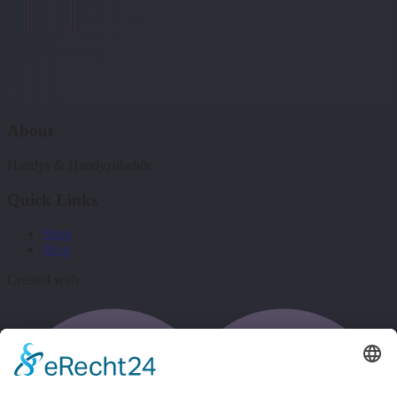
→
About
Handys & Handyzubehör
Quick Links
Shop
Blog
Created with