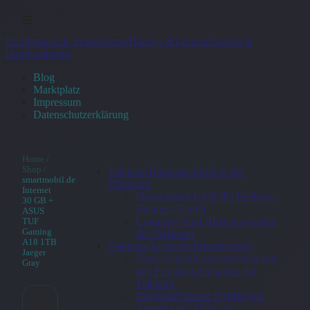
☰
Handymaeusle Smartphone/Handys &Tabletts
Handys &
Handyzubehör
Blog
Marktplatz
Impressum
Datenschutzerklärung
Home
/
Shop
/
Telekom Business-Tarife in der
smartmobil.de
Übersicht
Internet
Deutschland LAN IP (Telekom-
30 GB +
Business-Tarif))
ASUS
Company-Start (Business-Tarife
TUF
Gaming
der Telekom)
A18 1TB
Telekom-Tarife für Privatkunden
Jaeger
Unser Anschlussberatershop mit
Gray
den Privatkundentarifen der
Telekom
MagentaZuhause Hybrid (ein
Angebot der Telekom)