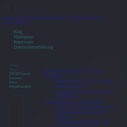
☰
Handymaeusle Smartphone/Handys &Tabletts
Handys &
Handyzubehör
Blog
Marktplatz
Impressum
Datenschutzerklärung
Home
/
Shop
/
Telekom Business-Tarife in der
SMARTments
Übersicht
business
Deutschland LAN IP (Telekom-
Wien
Business-Tarif))
Hauptbahnhof
Company-Start (Business-Tarife
der Telekom)
Telekom-Tarife für Privatkunden
Unser Anschlussberatershop mit
SMARTments
den Privatkundentarifen der
Telekom
business Wien
MagentaZuhause Hybrid (ein
Angebot der Telekom)