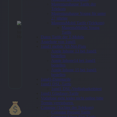
Hauptbahnhof
Magentazuhause Tarife der
Telekom
98,00
€
Magentazuhause Young für unter
27 jährige
MagentaMobil Tarife (Telekom)
MagentaMobile Young
Tarife
Daten Tarife der T-Mobile
Zum
Angebote von 1und1
Angebo
1und1 mobile All-Net-Flats
→
Apple Iphone 13 bei 1und1
bestellen
Apple Iphone14 bei 1und1
bestellen
Apple Iphone 15 bei 1und1
* Affiliate-Link
bestellen
Kategorie:
Allgemein
1und1-Datentarife
1und1 DSL-Tarife
1und1 DSL-Verfügbarkeitstest
1und1 Glasfaser-Tarife
Vodafone geht leider nicht online bitte
Termin vereinbaren.
Congstar (Tochter der Telekom)
Congstar Prepaid Tarife
Congstar Allnet-Flat-Tarife