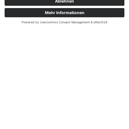
Generiert in 1027ms · 07:47
from
Toni Schlack
© 2026
Datenschutzerklärung
Impressum
Cookie-Einstellungen