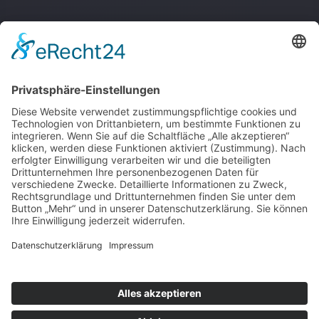
About
Handys & Handyzubehör
Quick Links
Shop
Blog
Created with