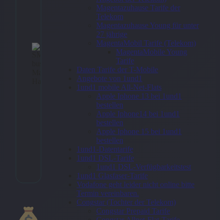
Mannheim
Magentazuhause Tarife der
Hauptbahnhof
Telekom
Magentazuhause Young für unter
27 jährige
57,00
€
MagentaMobil Tarife (Telekom)
MagentaMobile Young
Tarife
Daten Tarife der T-Mobile
Angebote von 1und1
1und1 mobile All-Net-Flats
Zum
Apple Iphone 13 bei 1und1
Angebo
bestellen
→
Apple Iphone14 bei 1und1
bestellen
Apple Iphone 15 bei 1und1
bestellen
1und1-Datentarife
* Affiliate-Link
1und1 DSL-Tarife
Kategorie:
Allgemein
1und1 DSL-Verfügbarkeitstest
1und1 Glasfaser-Tarife
Vodafone geht leider nicht online bitte
Termin vereinbaren.
Congstar (Tochter der Telekom)
Congstar Prepaid Tarife
Congstar Allnet-Flat-Tarife