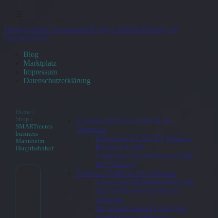
☰
Handymaeusle Smartphone/Handys &Tabletts
Handys &
Handyzubehör
Blog
Marktplatz
Impressum
Datenschutzerklärung
Home
/
Shop
/
Telekom Business-Tarife in der
SMARTments
Übersicht
business
Deutschland LAN IP (Telekom-
Mannheim
Business-Tarif))
Hauptbahnhof
Company-Start (Business-Tarife
der Telekom)
Telekom-Tarife für Privatkunden
Unser Anschlussberatershop mit
SMARTments
den Privatkundentarifen der
Telekom
business
MagentaZuhause Hybrid (ein
Angebot der Telekom)