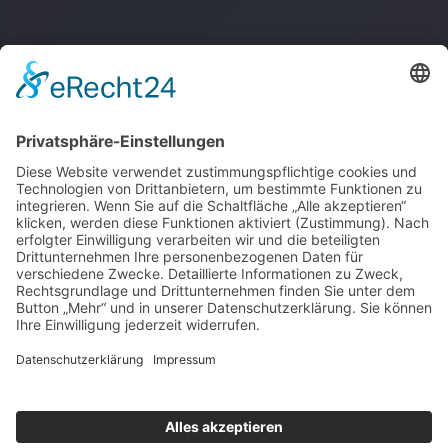
About
Handys & Handyzubehör
Quick Links
Shop
Blog
Created with