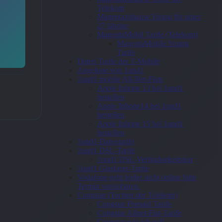
Telekom
Magentazuhause Young für unter
27 jährige
MagentaMobil Tarife (Telekom)
MagentaMobile Young
Tarife
Daten Tarife der T-Mobile
Angebote von 1und1
1und1 mobile All-Net-Flats
Apple Iphone 13 bei 1und1
bestellen
Apple Iphone14 bei 1und1
bestellen
Apple Iphone 15 bei 1und1
bestellen
1und1-Datentarife
1und1 DSL-Tarife
1und1 DSL-Verfügbarkeitstest
1und1 Glasfaser-Tarife
Vodafone geht leider nicht online bitte
Termin vereinbaren.
Congstar (Tochter der Telekom)
Congstar Prepaid Tarife
Congstar Allnet-Flat-Tarife
Congstar wie ich will