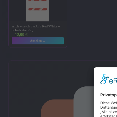
satch – satch SWAPS Red/White –
Schulzubehör ,
12,99
€
Ansehen →