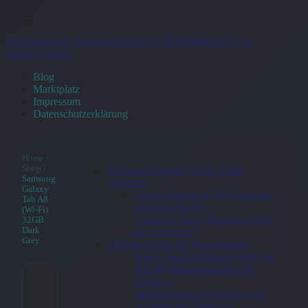
☰
Handymaeusle Smartphone/Handys &Tabletts
Handys &
Handyzubehör
Blog
Marktplatz
Impressum
Datenschutzerklärung
Home
/
Shop
/
Telekom Business-Tarife in der
Samsung
Übersicht
Galaxy
Deutschland LAN IP (Telekom-
Tab A8
Business-Tarif))
(Wi-Fi)
Company-Start (Business-Tarife
32GB
Dark
der Telekom)
Grey
Telekom-Tarife für Privatkunden
Unser Anschlussberatershop mit
den Privatkundentarifen der
Telekom
Samsung
MagentaZuhause Hybrid (ein
Angebot der Telekom)