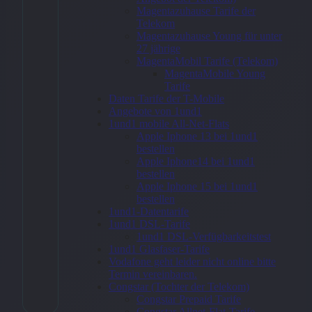
Galaxy Tab
Magentazuhause Tarife der
Telekom
A8 (Wi-Fi)
Magentazuhause Young für unter
27 jährige
32GB Dark
MagentaMobil Tarife (Telekom)
MagentaMobile Young
Grey
Tarife
Daten Tarife der T-Mobile
Angebote von 1und1
284,40
€
1und1 mobile All-Net-Flats
Apple Iphone 13 bei 1und1
bestellen
Apple Iphone14 bei 1und1
bestellen
Zum
Apple Iphone 15 bei 1und1
Angebot
bestellen
→
1und1-Datentarife
1und1 DSL-Tarife
1und1 DSL-Verfügbarkeitstest
1und1 Glasfaser-Tarife
Vodafone geht leider nicht online bitte
* Affiliate-Link
Termin vereinbaren.
Congstar (Tochter der Telekom)
Kategorie:
Allgemein
Congstar Prepaid Tarife
Congstar Allnet-Flat-Tarife