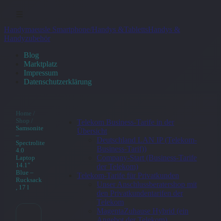
☰
Handymaeusle Smartphone/Handys &Tabletts
Handys &
Handyzubehör
Blog
Marktplatz
Impressum
Datenschutzerklärung
Home
/
Shop
/
Telekom Business-Tarife in der
Samsonite
Übersicht
–
Deutschland LAN IP (Telekom-
Spectrolite
Business-Tarif))
4.0
Company-Start (Business-Tarife
Laptop
14.1″
der Telekom)
Blue –
Telekom-Tarife für Privatkunden
Rucksack
Unser Anschlussberatershop mit
, 17 l
den Privatkundentarifen der
Telekom
MagentaZuhause Hybrid (ein
Angebot der Telekom)