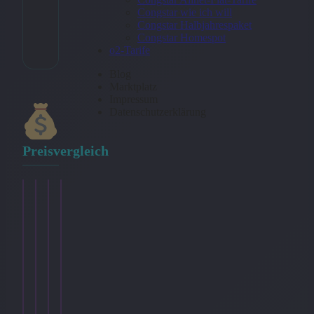
Congstar wie ich will
* Affiliate-Link
Congstar Halbjahrespaket
Congstar Homespot
Kategorie:
Rucksäcke
o2-Tarife
Blog
Marktplatz
Impressum
Datenschutzerklärung
Preisvergleich
Samsonite
Samsonite
Cabaia
Samsonite
–
–
–
–
Sammies
Sammies
Adventurer
Guardit