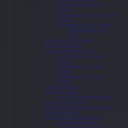
Samsonite
Magentazuhause Tarife der
Telekom
–
Magentazuhause Young für unter
27 jährige
Spectrolite
MagentaMobil Tarife (Telekom)
MagentaMobile Young
4.0 Laptop
Tarife
14.1″ Blue
Daten Tarife der T-Mobile
Angebote von 1und1
– Rucksack
1und1 mobile All-Net-Flats
Apple Iphone 13 bei 1und1
, 17 l
bestellen
Apple Iphone14 bei 1und1
bestellen
179,00
€
Apple Iphone 15 bei 1und1
bestellen
1und1-Datentarife
1und1 DSL-Tarife
1und1 DSL-Verfügbarkeitstest
Zum
1und1 Glasfaser-Tarife
Vodafone geht leider nicht online bitte
Angebot
Termin vereinbaren.
→
Congstar (Tochter der Telekom)
Congstar Prepaid Tarife
Congstar Allnet-Flat-Tarife