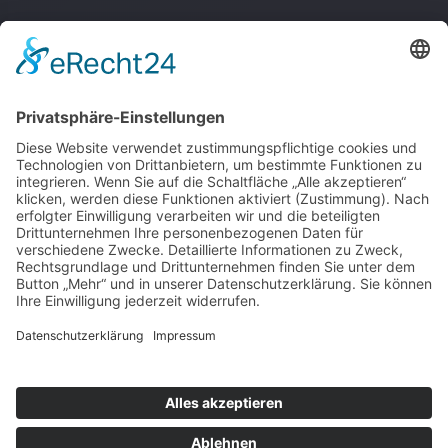
About
Handys & Handyzubehör
Quick Links
Shop
Blog
Created with