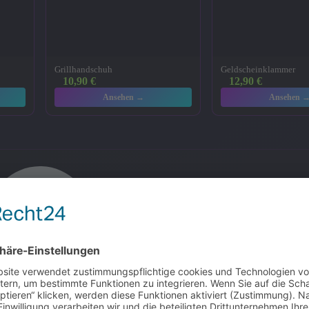
Grillhandschuh
Geldscheinklammer
10,90
€
12,90
€
Ansehen →
Ansehen 