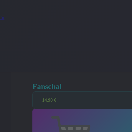
ör
Fanschal
14,90
€