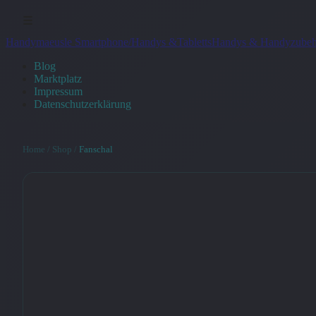
☰
Handymaeusle Smartphone/Handys &Tabletts
Handys & Handyzubeh
Blog
Marktplatz
Impressum
Datenschutzerklärung
Home
/
Shop
/
Fanschal