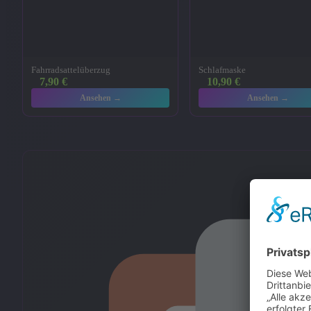
Fahrradsattelüberzug
Schlafmaske
7,90
€
10,90
€
Ansehen →
Ansehen →