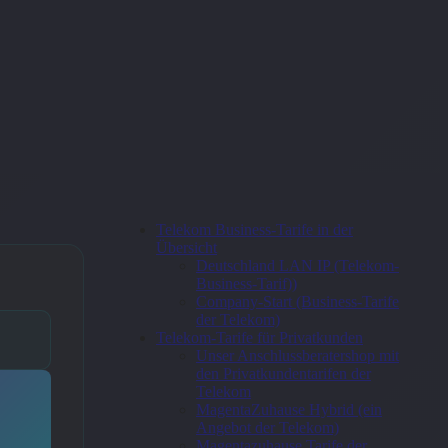
Telekom Business-Tarife in der
Übersicht
Deutschland LAN IP (Telekom-
Business-Tarif))
Company-Start (Business-Tarife
der Telekom)
Telekom-Tarife für Privatkunden
Unser Anschlussberatershop mit
den Privatkundentarifen der
Telekom
MagentaZuhause Hybrid (ein
Angebot der Telekom)
Magentazuhause Tarife der