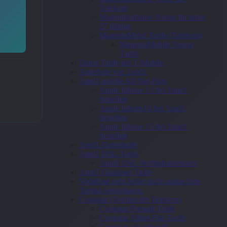
Telekom
Magentazuhause Young für unter
27 jährige
MagentaMobil Tarife (Telekom)
MagentaMobile Young
Tarife
Daten Tarife der T-Mobile
Angebote von 1und1
1und1 mobile All-Net-Flats
Apple Iphone 13 bei 1und1
bestellen
Apple Iphone14 bei 1und1
bestellen
Apple Iphone 15 bei 1und1
bestellen
1und1-Datentarife
1und1 DSL-Tarife
1und1 DSL-Verfügbarkeitstest
1und1 Glasfaser-Tarife
Vodafone geht leider nicht online bitte
Termin vereinbaren.
Congstar (Tochter der Telekom)
Congstar Prepaid Tarife
Congstar Allnet-Flat-Tarife
Congstar wie ich will