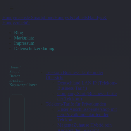
☰
Handymaeusle Smartphone/Handys &Tabletts
Handys &
Handyzubehör
Blog
Marktplatz
Impressum
Datenschutzerklärung
Home
/
Shop
/
Telekom Business-Tarife in der
Damen
Übersicht
Premium
Deutschland LAN IP (Telekom-
Kapuzenpullover
Business-Tarif))
Company-Start (Business-Tarife
der Telekom)
Telekom-Tarife für Privatkunden
Damen
Unser Anschlussberatershop mit
den Privatkundentarifen der
Premium
Telekom
MagentaZuhause Hybrid (ein
Kapuzenpullov
Angebot der Telekom)