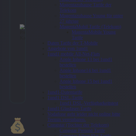
Magentazuhause Tarife der
Telekom
26,90
€
Magentazuhause Young für unter
27 jährige
MagentaMobil Tarife (Telekom)
MagentaMobile Young
Tarife
Zu
Daten Tarife der T-Mobile
Ang
Angebote von 1und1
→
1und1 mobile All-Net-Flats
Apple Iphone 13 bei 1und1
bestellen
Apple Iphone14 bei 1und1
bestellen
* Affiliate-Link
Apple Iphone 15 bei 1und1
bestellen
Kategorie:
Textildruck > Fraue
Textilien > Frauen Pullover
1und1-Datentarife
1und1 DSL-Tarife
1und1 DSL-Verfügbarkeitstest
1und1 Glasfaser-Tarife
Vodafone geht leider nicht online bitte
Termin vereinbaren.
Congstar (Tochter der Telekom)
Congstar Prepaid Tarife
Congstar Allnet-Flat-Tarife