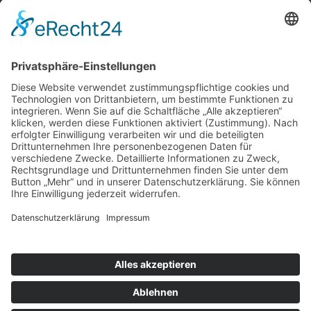
About
Handys & Handyzubehör
Quick Links
Shop
Blog
Created with