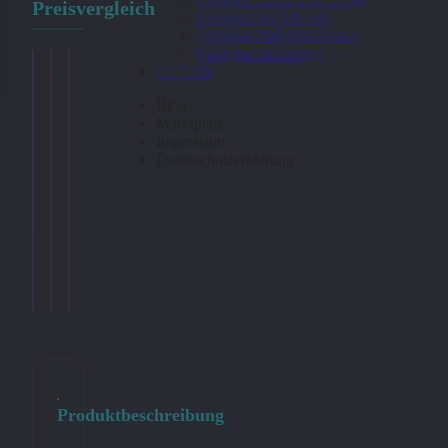
Preisvergleich
Congstar wie ich will
Congstar Halbjahrespaket
Congstar Homespot
o2-Tarife
Blog
Marktplatz
Impressum
Datenschutzerklärung
Frauen
Frauen
Fairtrade
Rollkragenpullover
Pullover
Frauen
19,90
Terry
Hoodie
€
35,90
42,90
€
€
Ansehen
Ansehen
Ansehen
→
→
→
Produktbeschreibung