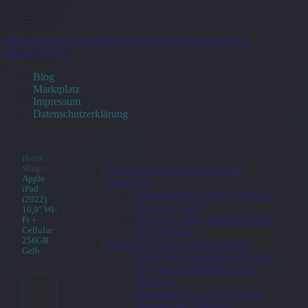
☰
Handymaeusle Smartphone/Handys &Tabletts
Handys &
Handyzubehör
Blog
Marktplatz
Impressum
Datenschutzerklärung
Home
/
Shop
/
Telekom Business-Tarife in der
Apple
Übersicht
iPad
Deutschland LAN IP (Telekom-
(2022)
Business-Tarif))
10,9″ Wi-
Company-Start (Business-Tarife
Fi +
Cellular
der Telekom)
256GB
Telekom-Tarife für Privatkunden
Gelb
Unser Anschlussberatershop mit
den Privatkundentarifen der
Telekom
MagentaZuhause Hybrid (ein
Apple iPad
Angebot der Telekom)