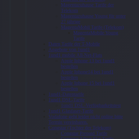
Magentazuhause Tarife der
(2022)
Telekom
Magentazuhause Young für unter
10,9″ Wi-
27 jährige
MagentaMobil Tarife (Telekom)
Fi +
MagentaMobile Young
Tarife
Cellular
Daten Tarife der T-Mobile
256GB
Angebote von 1und1
1und1 mobile All-Net-Flats
Gelb
Apple Iphone 13 bei 1und1
bestellen
Apple Iphone14 bei 1und1
860,40
€
bestellen
Apple Iphone 15 bei 1und1
bestellen
1und1-Datentarife
1und1 DSL-Tarife
1und1 DSL-Verfügbarkeitstest
Zum
1und1 Glasfaser-Tarife
Angebot
Vodafone geht leider nicht online bitte
→
Termin vereinbaren.
Congstar (Tochter der Telekom)
Congstar Prepaid Tarife
Congstar Allnet-Flat-Tarife