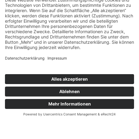
About
Handys & Handyzubehör
Quick Links
Shop
Blog
Created with