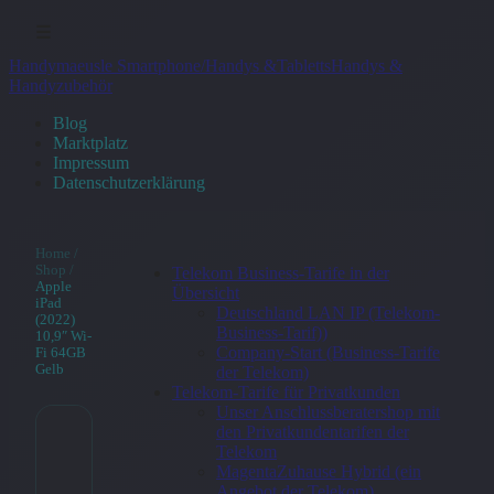
☰
Handymaeusle Smartphone/Handys &Tabletts
Handys &
Handyzubehör
Blog
Marktplatz
Impressum
Datenschutzerklärung
Home
/
Shop
/
Telekom Business-Tarife in der
Apple
Übersicht
iPad
Deutschland LAN IP (Telekom-
(2022)
Business-Tarif))
10,9″ Wi-
Company-Start (Business-Tarife
Fi 64GB
Gelb
der Telekom)
Telekom-Tarife für Privatkunden
Unser Anschlussberatershop mit
den Privatkundentarifen der
Telekom
Apple iPad
MagentaZuhause Hybrid (ein
Angebot der Telekom)