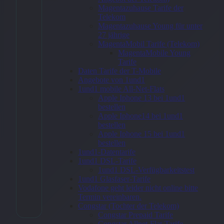
(2022)
Magentazuhause Tarife der
10,9″ Wi-
Telekom
Magentazuhause Young für unter
Fi 64GB
27 jährige
MagentaMobil Tarife (Telekom)
Gelb
MagentaMobile Young
Tarife
Daten Tarife der T-Mobile
572,40
€
Angebote von 1und1
1und1 mobile All-Net-Flats
Apple Iphone 13 bei 1und1
bestellen
Apple Iphone14 bei 1und1
Zum
bestellen
Angebot
Apple Iphone 15 bei 1und1
bestellen
→
1und1-Datentarife
1und1 DSL-Tarife
1und1 DSL-Verfügbarkeitstest
1und1 Glasfaser-Tarife
* Affiliate-Link
Vodafone geht leider nicht online bitte
Termin vereinbaren.
Kategorie:
Allgemein
Congstar (Tochter der Telekom)
Congstar Prepaid Tarife
Congstar Allnet-Flat-Tarife