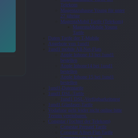
Telekom
Magentazuhause Young für unter
27 jährige
MagentaMobil Tarife (Telekom)
MagentaMobile Young
Tarife
Daten Tarife der T-Mobile
Angebote von 1und1
1und1 mobile All-Net-Flats
Apple Iphone 13 bei 1und1
bestellen
Apple Iphone14 bei 1und1
bestellen
Apple Iphone 15 bei 1und1
bestellen
1und1-Datentarife
1und1 DSL-Tarife
1und1 DSL-Verfügbarkeitstest
1und1 Glasfaser-Tarife
Vodafone geht leider nicht online bitte
Termin vereinbaren.
Congstar (Tochter der Telekom)
Congstar Prepaid Tarife
Congstar Allnet-Flat-Tarife
Congstar wie ich will