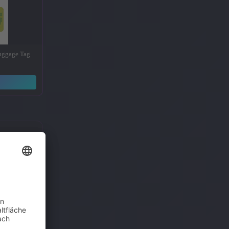
Luggage Tag
→