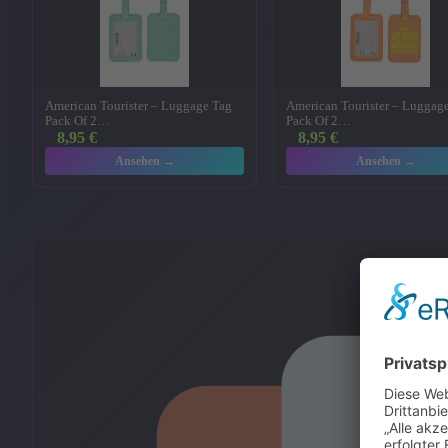
American Tourister – Luggage Tag
American Tourister – Luggag
Pack Of 2…
Pack Of 2…
8,95
€
8,95
€
Ansehen →
Ansehen →