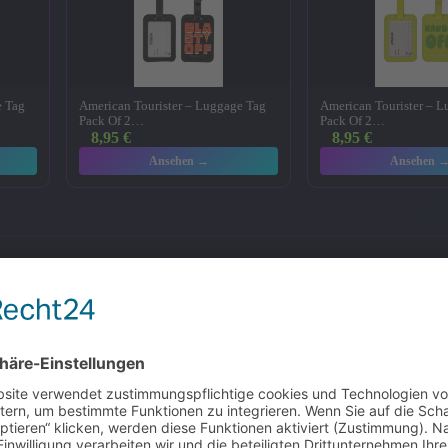
e Tag
American Tourister – Luggage Tag
American Tourister – 
Pack Of 2…
Pack Of 2…
8,95
€
8,95
€
Ansehen →
Ansehen 