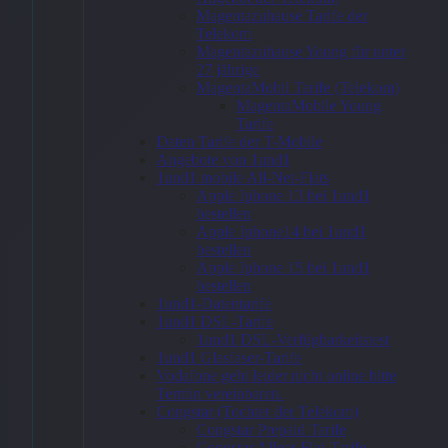
Klapp-
Magentazuhause Tarife der
Telekom
Visitenkarten
Magentazuhause Young für unter
27 jährige
quer 4/4
MagentaMobil Tarife (Telekom)
MagentaMobile Young
farbig
Tarife
Daten Tarife der T-Mobile
(beidseitiger
Angebote von 1und1
Druck)
1und1 mobile All-Net-Flats
Apple Iphone 13 bei 1und1
bestellen
30,17
€
Apple Iphone14 bei 1und1
bestellen
Apple Iphone 15 bei 1und1
bestellen
1und1-Datentarife
1und1 DSL-Tarife
Zum
1und1 DSL-Verfügbarkeitstest
Angebot
1und1 Glasfaser-Tarife
→
Vodafone geht leider nicht online bitte
Termin vereinbaren.
Congstar (Tochter der Telekom)
Congstar Prepaid Tarife
Congstar Allnet-Flat-Tarife
* Affiliate-Link