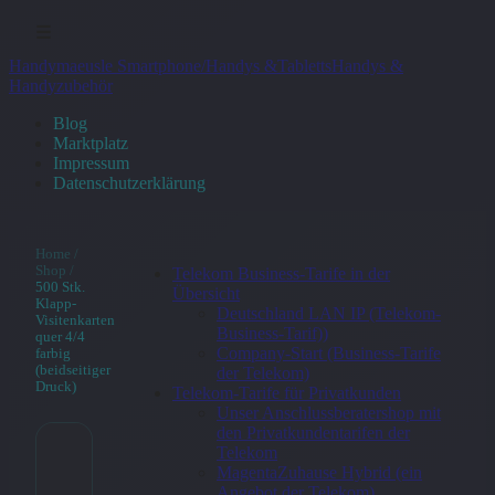
☰
Handymaeusle Smartphone/Handys &Tabletts
Handys &
Handyzubehör
Blog
Marktplatz
Impressum
Datenschutzerklärung
Home
/
Shop
/
Telekom Business-Tarife in der
500 Stk.
Übersicht
Klapp-
Deutschland LAN IP (Telekom-
Visitenkarten
Business-Tarif))
quer 4/4
Company-Start (Business-Tarife
farbig
(beidseitiger
der Telekom)
Druck)
Telekom-Tarife für Privatkunden
Unser Anschlussberatershop mit
den Privatkundentarifen der
Telekom
500 Stk.
MagentaZuhause Hybrid (ein
Angebot der Telekom)