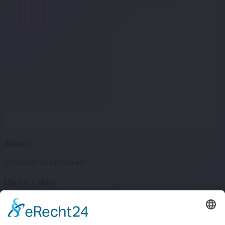
Weiterlesen
→
About
Handys & Handyzubehör
Quick Links
Shop
Blog