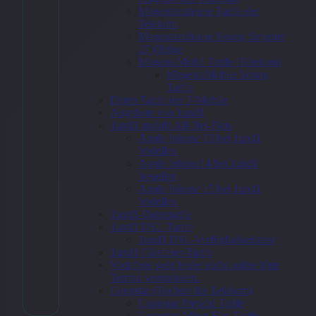
Flaschenbanderole
Magentazuhause Tarife der
4/0-farbig,
Telekom
Magentazuhause Young für unter
einseitig bedruckt
27 jährige
MagentaMobil Tarife (Telekom)
MagentaMobile Young
152,24
€
Tarife
Daten Tarife der T-Mobile
Angebote von 1und1
1und1 mobile All-Net-Flats
Apple Iphone 13 bei 1und1
Zum
bestellen
Apple Iphone14 bei 1und1
Angebot
bestellen
→
Apple Iphone 15 bei 1und1
bestellen
1und1-Datentarife
1und1 DSL-Tarife
* Affiliate-Link
1und1 DSL-Verfügbarkeitstest
1und1 Glasfaser-Tarife
Kategorie:
Flaschenanhänger >
Vodafone geht leider nicht online bitte
Flaschenbanderole >
Termin vereinbaren.
Flaschenbanderole 4/0-farbig,
einseitig bedruckt
Congstar (Tochter der Telekom)
Congstar Prepaid Tarife
Congstar Allnet-Flat-Tarife