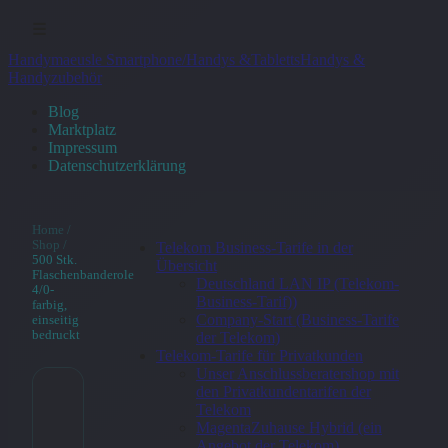
☰
Handymaeusle Smartphone/Handys &Tabletts
Handys &
Handyzubehör
Blog
Marktplatz
Impressum
Datenschutzerklärung
Home
/
Shop
/
Telekom Business-Tarife in der
500 Stk.
Übersicht
Flaschenbanderole
Deutschland LAN IP (Telekom-
4/0-
Business-Tarif))
farbig,
Company-Start (Business-Tarife
einseitig
bedruckt
der Telekom)
Telekom-Tarife für Privatkunden
Unser Anschlussberatershop mit
den Privatkundentarifen der
Telekom
500 Stk.
MagentaZuhause Hybrid (ein
Angebot der Telekom)