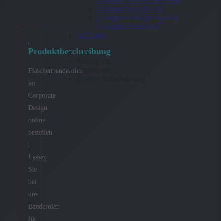
Congstar wie ich will
Congstar Halbjahrespaket
Congstar Homespot
o2-Tarife
Produktbeschreibung
Blog
Marktplatz
Impressum
Flaschenbanderolen
Datenschutzerklärung
im
Corporate
Design
online
bestellen
|
Lassen
Sie
bei
uns
Banderolen
für