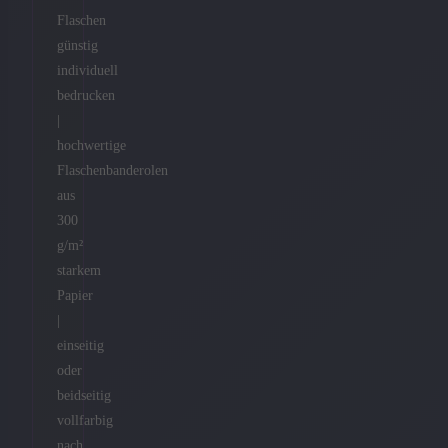
Flaschen
günstig
individuell
bedrucken
|
hochwertige
Flaschenbanderolen
aus
300
g/m²
starkem
Papier
|
einseitig
oder
beidseitig
vollfarbig
nach