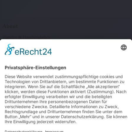
About
Handys & Handyzubehör
Quick Links
Shop
Blog
Created with