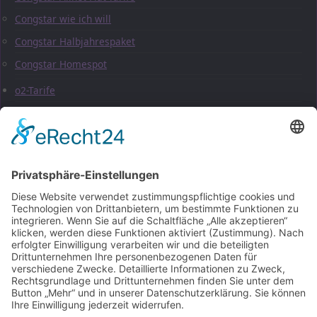
Congstar wie ich will
Congstar Halbjahrespaket
Congstar Homespot
o2-Tarife
Blog
Marktplatz
Impressum
Datenschutzerklärung
About
Quick Links